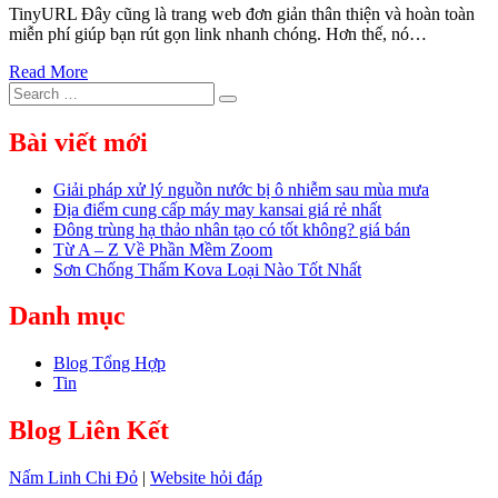
TinyURL Đây cũng là trang web đơn giản thân thiện và hoàn toàn
miễn phí giúp bạn rút gọn link nhanh chóng. Hơn thế, nó…
Read More
Search
Search
for:
Bài viết mới
Giải pháp xử lý nguồn nước bị ô nhiễm sau mùa mưa
Địa điểm cung cấp máy may kansai giá rẻ nhất
Đông trùng hạ thảo nhân tạo có tốt không? giá bán
Từ A – Z Về Phần Mềm Zoom
Sơn Chống Thấm Kova Loại Nào Tốt Nhất
Danh mục
Blog Tổng Hợp
Tin
Blog Liên Kết
Nấm Linh Chi Đỏ
|
Website hỏi đáp