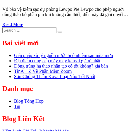
Vỏ bảo vệ kiêm sạc dự phòng Lewpo Pie Lewpo cho phép người
dùng tháo bỏ phần pin khi không cần thiết, điều này đã giải quyết…
Read More
Search
Search
for:
Bài viết mới
Giải pháp xử lý nguồn nước bị ô nhiễm sau mùa mưa
Địa điểm cung cấp máy may kansai giá rẻ nhất
Đông trùng hạ thảo nhân tạo có tốt không? giá bán
Từ A – Z Về Phần Mềm Zoom
Sơn Chống Thấm Kova Loại Nào Tốt Nhất
Danh mục
Blog Tổng Hợp
Tin
Blog Liên Kết