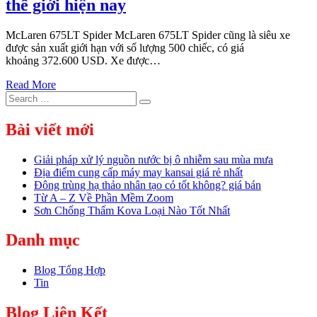
thế giới hiện nay
McLaren 675LT Spider McLaren 675LT Spider cũng là siêu xe
được sản xuất giới hạn với số lượng 500 chiếc, có giá
khoảng 372.600 USD. Xe được…
Read More
Search
Search
for:
Bài viết mới
Giải pháp xử lý nguồn nước bị ô nhiễm sau mùa mưa
Địa điểm cung cấp máy may kansai giá rẻ nhất
Đông trùng hạ thảo nhân tạo có tốt không? giá bán
Từ A – Z Về Phần Mềm Zoom
Sơn Chống Thấm Kova Loại Nào Tốt Nhất
Danh mục
Blog Tổng Hợp
Tin
Blog Liên Kết