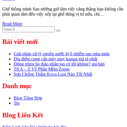
Ghế thông minh Sau những giờ làm việc căng thẳng bạn không cần
phải quan tâm đến việc xếp lại ghế đúng vị trí nữa, chỉ…
Read More
Search
Search
for:
Bài viết mới
Giải pháp xử lý nguồn nước bị ô nhiễm sau mùa mưa
Địa điểm cung cấp máy may kansai giá rẻ nhất
Đông trùng hạ thảo nhân tạo có tốt không? giá bán
Từ A – Z Về Phần Mềm Zoom
Sơn Chống Thấm Kova Loại Nào Tốt Nhất
Danh mục
Blog Tổng Hợp
Tin
Blog Liên Kết