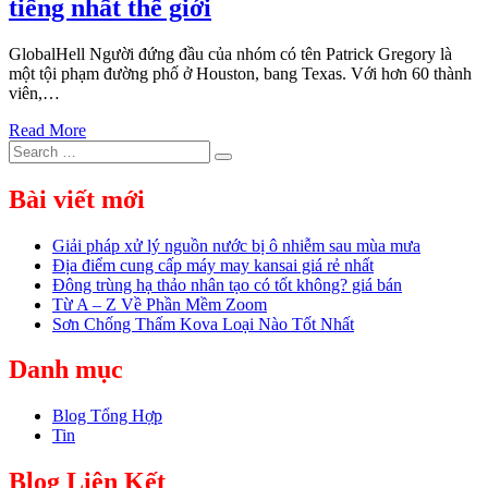
tiếng nhất thế giới
GlobalHell Người đứng đầu của nhóm có tên Patrick Gregory là
một tội phạm đường phố ở Houston, bang Texas. Với hơn 60 thành
viên,…
Read More
Search
Search
for:
Bài viết mới
Giải pháp xử lý nguồn nước bị ô nhiễm sau mùa mưa
Địa điểm cung cấp máy may kansai giá rẻ nhất
Đông trùng hạ thảo nhân tạo có tốt không? giá bán
Từ A – Z Về Phần Mềm Zoom
Sơn Chống Thấm Kova Loại Nào Tốt Nhất
Danh mục
Blog Tổng Hợp
Tin
Blog Liên Kết