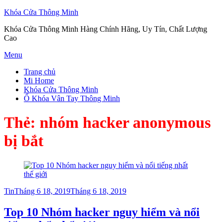
Khóa Cửa Thông Minh
Khóa Cửa Thông Minh Hàng Chính Hãng, Uy Tín, Chất Lượng
Cao
Skip
Menu
to
Trang chủ
content
Mi Home
Khóa Cửa Thông Minh
Ổ Khóa Vân Tay Thông Minh
Thẻ:
nhóm hacker anonymous
bị bắt
Posted
Tin
Tháng 6 18, 2019
Tháng 6 18, 2019
on
Top 10 Nhóm hacker nguy hiểm và nổi