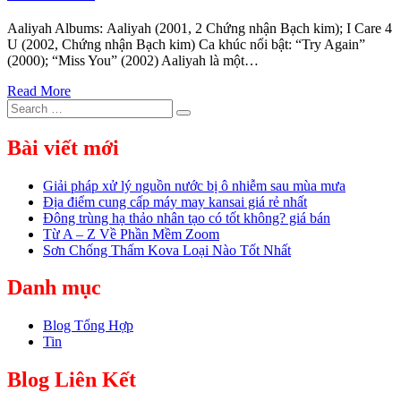
Aaliyah Albums: Aaliyah (2001, 2 Chứng nhận Bạch kim); I Care 4
U (2002, Chứng nhận Bạch kim) Ca khúc nổi bật: “Try Again”
(2000); “Miss You” (2002) Aaliyah là một…
Read More
Search
Search
for:
Bài viết mới
Giải pháp xử lý nguồn nước bị ô nhiễm sau mùa mưa
Địa điểm cung cấp máy may kansai giá rẻ nhất
Đông trùng hạ thảo nhân tạo có tốt không? giá bán
Từ A – Z Về Phần Mềm Zoom
Sơn Chống Thấm Kova Loại Nào Tốt Nhất
Danh mục
Blog Tổng Hợp
Tin
Blog Liên Kết