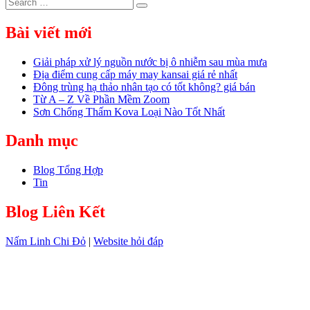
Search
Search
for:
Bài viết mới
Giải pháp xử lý nguồn nước bị ô nhiễm sau mùa mưa
Địa điểm cung cấp máy may kansai giá rẻ nhất
Đông trùng hạ thảo nhân tạo có tốt không? giá bán
Từ A – Z Về Phần Mềm Zoom
Sơn Chống Thấm Kova Loại Nào Tốt Nhất
Danh mục
Blog Tổng Hợp
Tin
Blog Liên Kết
Nấm Linh Chi Đỏ
|
Website hỏi đáp