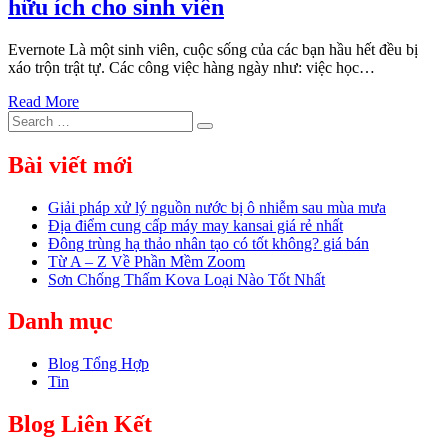
hữu ích cho sinh viên
Evernote Là một sinh viên, cuộc sống của các bạn hầu hết đều bị
xáo trộn trật tự. Các công việc hàng ngày như: việc học…
Read More
Search
Search
for:
Bài viết mới
Giải pháp xử lý nguồn nước bị ô nhiễm sau mùa mưa
Địa điểm cung cấp máy may kansai giá rẻ nhất
Đông trùng hạ thảo nhân tạo có tốt không? giá bán
Từ A – Z Về Phần Mềm Zoom
Sơn Chống Thấm Kova Loại Nào Tốt Nhất
Danh mục
Blog Tổng Hợp
Tin
Blog Liên Kết