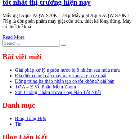
tốt nhất thị trường hiện nay
Máy giặt Aqua AQW-S70KT 7Kg Máy giặt Aqua AQW-S70KT
7Kg là dòng sản phẩm máy giặt cửa trên, thiết kế lồng đứng. Máy
có thiết kế khá…
Read More
Search
Search
for:
Bài viết mới
Giải pháp xử lý nguồn nước bị ô nhiễm sau mùa mưa
Địa điểm cung cấp máy may kansai giá rẻ nhất
Đông trùng hạ thảo nhân tạo có tốt không? giá bán
Từ A – Z Về Phần Mềm Zoom
Sơn Chống Thấm Kova Loại Nào Tốt Nhất
Danh mục
Blog Tổng Hợp
Tin
Blog Liên Kết