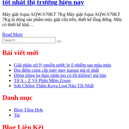
tốt nhất thị trường hiện nay
Máy giặt Aqua AQW-S70KT 7Kg Máy giặt Aqua AQW-S70KT
7Kg là dòng sản phẩm máy giặt cửa trên, thiết kế lồng đứng. Máy
có thiết kế khá…
Read More
Search
Search
for:
Bài viết mới
Giải pháp xử lý nguồn nước bị ô nhiễm sau mùa mưa
Địa điểm cung cấp máy may kansai giá rẻ nhất
Đông trùng hạ thảo nhân tạo có tốt không? giá bán
Từ A – Z Về Phần Mềm Zoom
Sơn Chống Thấm Kova Loại Nào Tốt Nhất
Danh mục
Blog Tổng Hợp
Tin
Blog Liên Kết