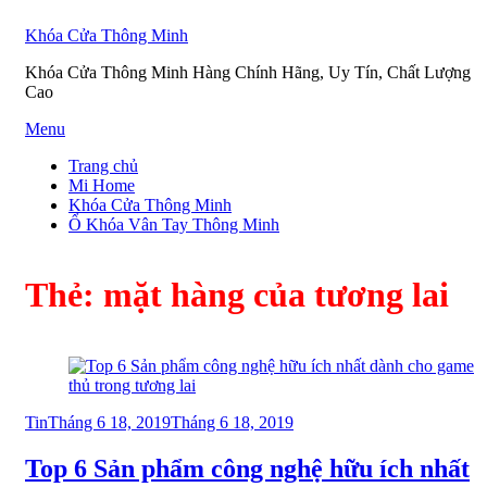
Khóa Cửa Thông Minh
Khóa Cửa Thông Minh Hàng Chính Hãng, Uy Tín, Chất Lượng
Cao
Skip
Menu
to
Trang chủ
content
Mi Home
Khóa Cửa Thông Minh
Ổ Khóa Vân Tay Thông Minh
Thẻ:
mặt hàng của tương lai
Posted
Tin
Tháng 6 18, 2019
Tháng 6 18, 2019
on
Top 6 Sản phẩm công nghệ hữu ích nhất