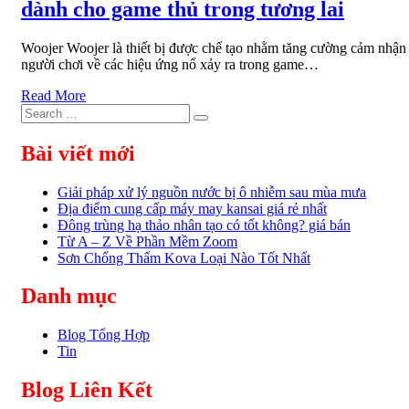
dành cho game thủ trong tương lai
Woojer Woojer là thiết bị được chế tạo nhằm tăng cường cảm nhận
người chơi về các hiệu ứng nổ xảy ra trong game…
Read More
Search
Search
for:
Bài viết mới
Giải pháp xử lý nguồn nước bị ô nhiễm sau mùa mưa
Địa điểm cung cấp máy may kansai giá rẻ nhất
Đông trùng hạ thảo nhân tạo có tốt không? giá bán
Từ A – Z Về Phần Mềm Zoom
Sơn Chống Thấm Kova Loại Nào Tốt Nhất
Danh mục
Blog Tổng Hợp
Tin
Blog Liên Kết