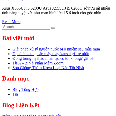
Asus X555UJ i5 6200U Asus X555UJ i5 6200U sở hữu rất nhiều
tính năng tuyệt vời như màn hình lớn 15.6 inch cho góc nhìn…
Read More
Search
Search
for:
Bài viết mới
Giải pháp xử lý nguồn nước bị ô nhiễm sau mùa mưa
Địa điểm cung cấp máy may kansai giá rẻ nhất
Đông trùng hạ thảo nhân tạo có tốt không? giá bán
Từ A – Z Về Phần Mềm Zoom
Sơn Chống Thấm Kova Loại Nào Tốt Nhất
Danh mục
Blog Tổng Hợp
Tin
Blog Liên Kết