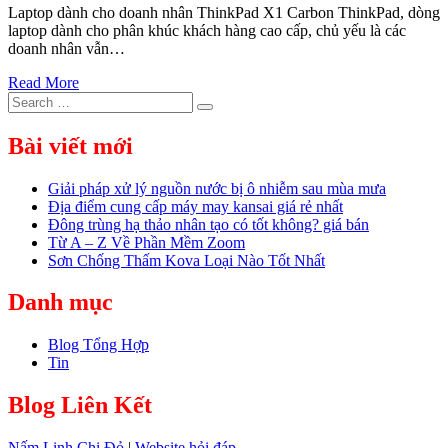
Laptop dành cho doanh nhân ThinkPad X1 Carbon ThinkPad, dòng
laptop dành cho phân khúc khách hàng cao cấp, chủ yếu là các
doanh nhân vẫn…
Read More
Search
Search
for:
Bài viết mới
Giải pháp xử lý nguồn nước bị ô nhiễm sau mùa mưa
Địa điểm cung cấp máy may kansai giá rẻ nhất
Đông trùng hạ thảo nhân tạo có tốt không? giá bán
Từ A – Z Về Phần Mềm Zoom
Sơn Chống Thấm Kova Loại Nào Tốt Nhất
Danh mục
Blog Tổng Hợp
Tin
Blog Liên Kết
Nấm Linh Chi Đỏ
|
Website hỏi đáp