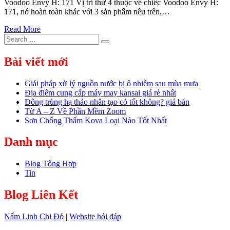
Voodoo Envy H: 171 Vị trí thứ 4 thuộc về chiếc Voodoo Envy H:
171, nó hoàn toàn khác với 3 sản phẩm nêu trên,…
Read More
Search
Search
for:
Bài viết mới
Giải pháp xử lý nguồn nước bị ô nhiễm sau mùa mưa
Địa điểm cung cấp máy may kansai giá rẻ nhất
Đông trùng hạ thảo nhân tạo có tốt không? giá bán
Từ A – Z Về Phần Mềm Zoom
Sơn Chống Thấm Kova Loại Nào Tốt Nhất
Danh mục
Blog Tổng Hợp
Tin
Blog Liên Kết
Nấm Linh Chi Đỏ
|
Website hỏi đáp