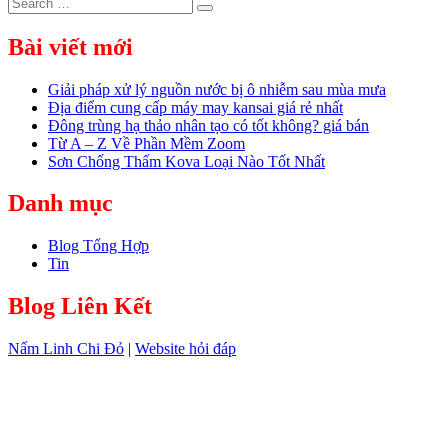
Search
Search
for:
Bài viết mới
Giải pháp xử lý nguồn nước bị ô nhiễm sau mùa mưa
Địa điểm cung cấp máy may kansai giá rẻ nhất
Đông trùng hạ thảo nhân tạo có tốt không? giá bán
Từ A – Z Về Phần Mềm Zoom
Sơn Chống Thấm Kova Loại Nào Tốt Nhất
Danh mục
Blog Tổng Hợp
Tin
Blog Liên Kết
Nấm Linh Chi Đỏ
|
Website hỏi đáp