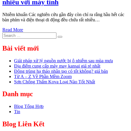
nhiều với máy tính
Nhiễm khuẩn Các nghiên cứu gần đây còn chỉ ra rằng hầu hết các
bàn phím và điện thoại di động đều chứa rất nhiều…
Read More
Search
Search
for:
Bài viết mới
Giải pháp xử lý nguồn nước bị ô nhiễm sau mùa mưa
Địa điểm cung cấp máy may kansai giá rẻ nhất
Đông trùng hạ thảo nhân tạo có tốt không? giá bán
Từ A – Z Về Phần Mềm Zoom
Sơn Chống Thấm Kova Loại Nào Tốt Nhất
Danh mục
Blog Tổng Hợp
Tin
Blog Liên Kết