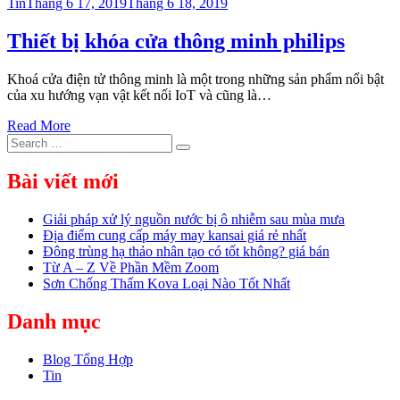
Posted
Tin
Tháng 6 17, 2019
Tháng 6 18, 2019
on
Thiết bị khóa cửa thông minh philips
Khoá cửa điện tử thông minh là một trong những sản phẩm nổi bật
của xu hướng vạn vật kết nối IoT và cũng là…
Read More
Search
Search
for:
Bài viết mới
Giải pháp xử lý nguồn nước bị ô nhiễm sau mùa mưa
Địa điểm cung cấp máy may kansai giá rẻ nhất
Đông trùng hạ thảo nhân tạo có tốt không? giá bán
Từ A – Z Về Phần Mềm Zoom
Sơn Chống Thấm Kova Loại Nào Tốt Nhất
Danh mục
Blog Tổng Hợp
Tin