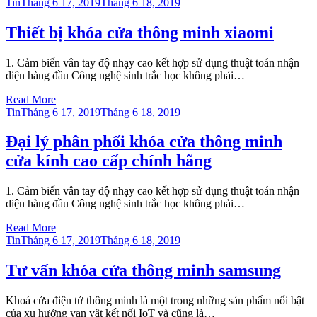
Posted
Tin
Tháng 6 17, 2019
Tháng 6 18, 2019
on
Thiết bị khóa cửa thông minh xiaomi
1. Cảm biến vân tay độ nhạy cao kết hợp sử dụng thuật toán nhận
diện hàng đầu Công nghệ sinh trắc học không phải…
Read More
Posted
Tin
Tháng 6 17, 2019
Tháng 6 18, 2019
on
Đại lý phân phối khóa cửa thông minh
cửa kính cao cấp chính hãng
1. Cảm biến vân tay độ nhạy cao kết hợp sử dụng thuật toán nhận
diện hàng đầu Công nghệ sinh trắc học không phải…
Read More
Posted
Tin
Tháng 6 17, 2019
Tháng 6 18, 2019
on
Tư vấn khóa cửa thông minh samsung
Khoá cửa điện tử thông minh là một trong những sản phẩm nổi bật
của xu hướng vạn vật kết nối IoT và cũng là…