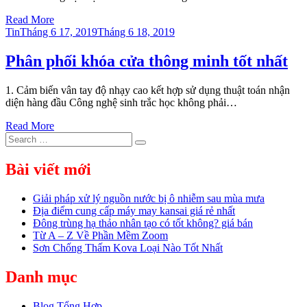
Read More
Posted
Tin
Tháng 6 17, 2019
Tháng 6 18, 2019
on
Phân phối khóa cửa thông minh tốt nhất
1. Cảm biến vân tay độ nhạy cao kết hợp sử dụng thuật toán nhận
diện hàng đầu Công nghệ sinh trắc học không phải…
Read More
Search
Search
for:
Bài viết mới
Giải pháp xử lý nguồn nước bị ô nhiễm sau mùa mưa
Địa điểm cung cấp máy may kansai giá rẻ nhất
Đông trùng hạ thảo nhân tạo có tốt không? giá bán
Từ A – Z Về Phần Mềm Zoom
Sơn Chống Thấm Kova Loại Nào Tốt Nhất
Danh mục
Blog Tổng Hợp