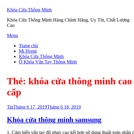
Khóa Cửa Thông Minh
Khóa Cửa Thông Minh Hàng Chính Hãng, Uy Tín, Chất Lượng
Cao
Skip
Menu
to
Trang chủ
content
Mi Home
Khóa Cửa Thông Minh
Ổ Khóa Vân Tay Thông Minh
Thẻ:
khóa cửa thông minh cao
cấp
Posted
Tin
Tháng 6 17, 2019
Tháng 6 18, 2019
on
Khóa cửa thông minh samsung
1. Cảm biến vân tay độ nhạy cao kết hợp sử dụng thuật toán nhận 