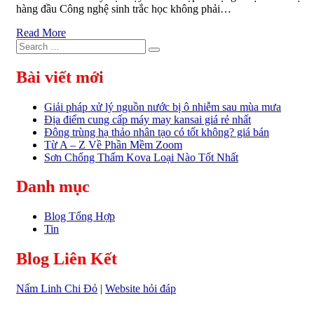
hàng đầu Công nghệ sinh trắc học không phải…
Read More
Search
Search
for:
Bài viết mới
Giải pháp xử lý nguồn nước bị ô nhiễm sau mùa mưa
Địa điểm cung cấp máy may kansai giá rẻ nhất
Đông trùng hạ thảo nhân tạo có tốt không? giá bán
Từ A – Z Về Phần Mềm Zoom
Sơn Chống Thấm Kova Loại Nào Tốt Nhất
Danh mục
Blog Tổng Hợp
Tin
Blog Liên Kết
Nấm Linh Chi Đỏ
|
Website hỏi đáp