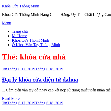
Khóa Cửa Thông Minh
Khóa Cửa Thông Minh Hàng Chính Hãng, Uy Tín, Chất Lượng Cao
Skip
Menu
to
Trang chủ
content
Mi Home
Khóa Cửa Thông Minh
Ổ Khóa Vân Tay Thông Minh
Thẻ:
khóa cửa nhà
Posted
Tin
Tháng 6 17, 2019
Tháng 6 18, 2019
on
Đại lý khóa cửa điện tử dahua
1. Cảm biến vân tay độ nhạy cao kết hợp sử dụng thuật toán nhận d
Read More
Posted
Tin
Tháng 6 17, 2019
Tháng 6 18, 2019
on