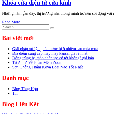
Khóa cửa điện tử cửa kính
Những năm gần đây, thị trường nhà thông minh trở nên sôi động với
Read More
Search
Search
for:
Bài viết mới
Giải pháp xử lý nguồn nước bị ô nhiễm sau mùa mưa
Địa điểm cung cấp máy may kansai giá rẻ nhất
Đông trùng hạ thảo nhân tạo có tốt không? giá bán
Từ A – Z Về Phần Mềm Zoom
Sơn Chống Thấm Kova Loại Nào Tốt Nhất
Danh mục
Blog Tổng Hợp
Tin
Blog Liên Kết