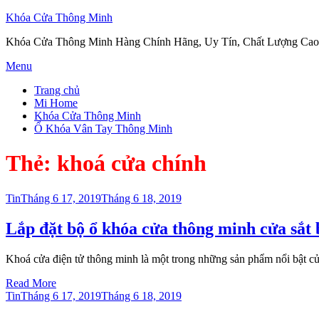
Khóa Cửa Thông Minh
Khóa Cửa Thông Minh Hàng Chính Hãng, Uy Tín, Chất Lượng Cao
Skip
Menu
to
Trang chủ
content
Mi Home
Khóa Cửa Thông Minh
Ổ Khóa Vân Tay Thông Minh
Thẻ:
khoá cửa chính
Posted
Tin
Tháng 6 17, 2019
Tháng 6 18, 2019
on
Lắp đặt bộ ổ khóa cửa thông minh cửa sắt 
Khoá cửa điện tử thông minh là một trong những sản phẩm nổi bật c
Read More
Posted
Tin
Tháng 6 17, 2019
Tháng 6 18, 2019
on