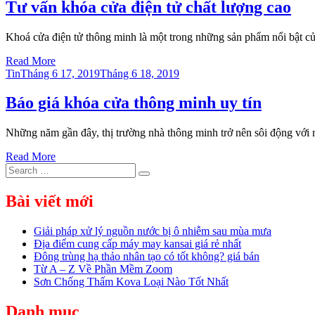
Tư vấn khóa cửa điện tử chất lượng cao
Khoá cửa điện tử thông minh là một trong những sản phẩm nổi bật c
Read More
Posted
Tin
Tháng 6 17, 2019
Tháng 6 18, 2019
on
Báo giá khóa cửa thông minh uy tín
Những năm gần đây, thị trường nhà thông minh trở nên sôi động với
Read More
Search
Search
for:
Bài viết mới
Giải pháp xử lý nguồn nước bị ô nhiễm sau mùa mưa
Địa điểm cung cấp máy may kansai giá rẻ nhất
Đông trùng hạ thảo nhân tạo có tốt không? giá bán
Từ A – Z Về Phần Mềm Zoom
Sơn Chống Thấm Kova Loại Nào Tốt Nhất
Danh mục