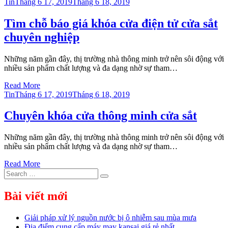
Posted
Tin
Tháng 6 17, 2019
Tháng 6 18, 2019
on
Tìm chỗ báo giá khóa cửa điện tử cửa sắt
chuyên nghiệp
Những năm gần đây, thị trường nhà thông minh trở nên sôi động với
nhiều sản phẩm chất lượng và đa dạng nhờ sự tham…
Read More
Posted
Tin
Tháng 6 17, 2019
Tháng 6 18, 2019
on
Chuyên khóa cửa thông minh cửa sắt
Những năm gần đây, thị trường nhà thông minh trở nên sôi động với
nhiều sản phẩm chất lượng và đa dạng nhờ sự tham…
Read More
Search
Search
for:
Bài viết mới
Giải pháp xử lý nguồn nước bị ô nhiễm sau mùa mưa
Địa điểm cung cấp máy may kansai giá rẻ nhất