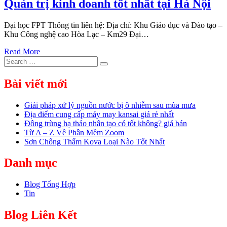
Quản trị kinh doanh tốt nhất tại Hà Nội
Đại học FPT Thông tin liên hệ: Địa chỉ: Khu Giáo dục và Đào tạo –
Khu Công nghệ cao Hòa Lạc – Km29 Đại…
Read More
Search
Search
for:
Bài viết mới
Giải pháp xử lý nguồn nước bị ô nhiễm sau mùa mưa
Địa điểm cung cấp máy may kansai giá rẻ nhất
Đông trùng hạ thảo nhân tạo có tốt không? giá bán
Từ A – Z Về Phần Mềm Zoom
Sơn Chống Thấm Kova Loại Nào Tốt Nhất
Danh mục
Blog Tổng Hợp
Tin
Blog Liên Kết