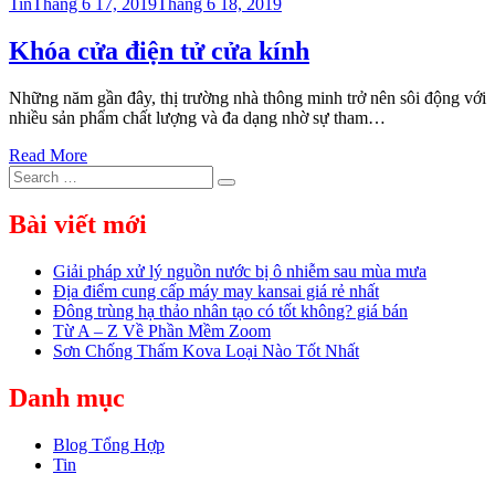
Posted
Tin
Tháng 6 17, 2019
Tháng 6 18, 2019
on
Khóa cửa điện tử cửa kính
Những năm gần đây, thị trường nhà thông minh trở nên sôi động với
nhiều sản phẩm chất lượng và đa dạng nhờ sự tham…
Read More
Search
Search
for:
Bài viết mới
Giải pháp xử lý nguồn nước bị ô nhiễm sau mùa mưa
Địa điểm cung cấp máy may kansai giá rẻ nhất
Đông trùng hạ thảo nhân tạo có tốt không? giá bán
Từ A – Z Về Phần Mềm Zoom
Sơn Chống Thấm Kova Loại Nào Tốt Nhất
Danh mục
Blog Tổng Hợp
Tin