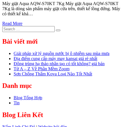
Máy giặt Aqua AQW-S70KT 7Kg Máy giặt Aqua AQW-S70KT
7Kg là dòng sản phẩm máy giặt cửa trên, thiết kế lồng đứng. Máy
có thiết kế khá…
Read More
Search
Search
for:
Bài viết mới
Giải pháp xử lý nguồn nước bị ô nhiễm sau mùa mưa
Địa điểm cung cấp máy may kansai giá rẻ nhất
Đông trùng hạ thảo nhân tạo có tốt không? giá bán
Từ A – Z Về Phần Mềm Zoom
Sơn Chống Thấm Kova Loại Nào Tốt Nhất
Danh mục
Blog Tổng Hợp
Tin
Blog Liên Kết
Nấm Linh Chi Đỏ
|
Website hỏi đáp