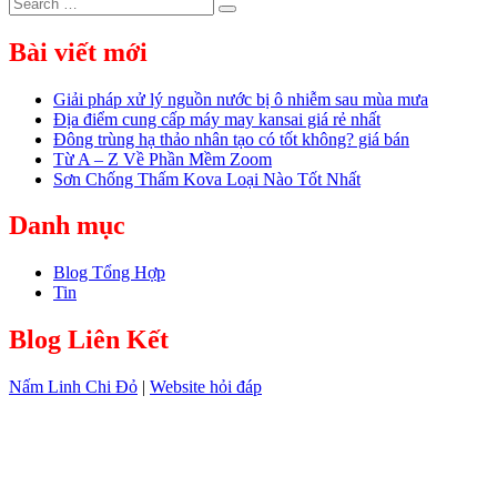
Search
Search
for:
Bài viết mới
Giải pháp xử lý nguồn nước bị ô nhiễm sau mùa mưa
Địa điểm cung cấp máy may kansai giá rẻ nhất
Đông trùng hạ thảo nhân tạo có tốt không? giá bán
Từ A – Z Về Phần Mềm Zoom
Sơn Chống Thấm Kova Loại Nào Tốt Nhất
Danh mục
Blog Tổng Hợp
Tin
Blog Liên Kết
Nấm Linh Chi Đỏ
|
Website hỏi đáp