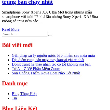
trung bán chạy nhất
Smartphone Sony Xperia XA Ultra Một trong những mẫu
smartphone với tuổi đời khá lâu nhưng Sony Xperia XA Ultra
không hề thua kém các…
Read More
Search
Search
for:
Bài viết mới
Giải pháp xử lý nguồn nước bị ô nhiễm sau mùa mưa
Địa điểm cung cấp máy may kansai giá rẻ nhất
Đông trùng hạ thảo nhân tạo có tốt không? giá bán
Từ A – Z Về Phần Mềm Zoom
Sơn Chống Thấm Kova Loại Nào Tốt Nhất
Danh mục
Blog Tổng Hợp
Tin
Blog Liên Kết