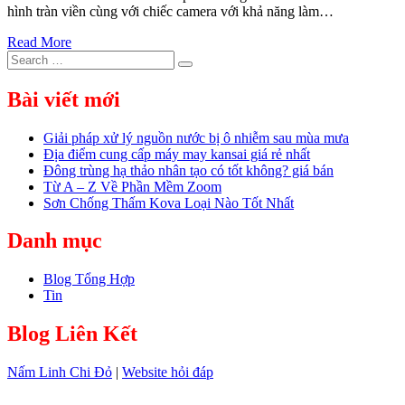
hình tràn viền cùng với chiếc camera với khả năng làm…
Read More
Search
Search
for:
Bài viết mới
Giải pháp xử lý nguồn nước bị ô nhiễm sau mùa mưa
Địa điểm cung cấp máy may kansai giá rẻ nhất
Đông trùng hạ thảo nhân tạo có tốt không? giá bán
Từ A – Z Về Phần Mềm Zoom
Sơn Chống Thấm Kova Loại Nào Tốt Nhất
Danh mục
Blog Tổng Hợp
Tin
Blog Liên Kết
Nấm Linh Chi Đỏ
|
Website hỏi đáp