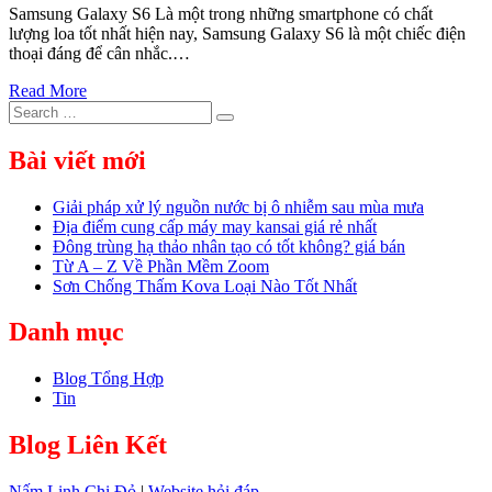
Samsung Galaxy S6 Là một trong những smartphone có chất
lượng loa tốt nhất hiện nay, Samsung Galaxy S6 là một chiếc điện
thoại đáng để cân nhắc.…
Read More
Search
Search
for:
Bài viết mới
Giải pháp xử lý nguồn nước bị ô nhiễm sau mùa mưa
Địa điểm cung cấp máy may kansai giá rẻ nhất
Đông trùng hạ thảo nhân tạo có tốt không? giá bán
Từ A – Z Về Phần Mềm Zoom
Sơn Chống Thấm Kova Loại Nào Tốt Nhất
Danh mục
Blog Tổng Hợp
Tin
Blog Liên Kết
Nấm Linh Chi Đỏ
|
Website hỏi đáp