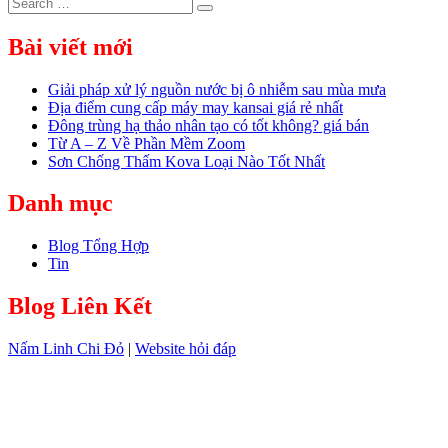
Search
Search
for:
Bài viết mới
Giải pháp xử lý nguồn nước bị ô nhiễm sau mùa mưa
Địa điểm cung cấp máy may kansai giá rẻ nhất
Đông trùng hạ thảo nhân tạo có tốt không? giá bán
Từ A – Z Về Phần Mềm Zoom
Sơn Chống Thấm Kova Loại Nào Tốt Nhất
Danh mục
Blog Tổng Hợp
Tin
Blog Liên Kết
Nấm Linh Chi Đỏ
|
Website hỏi đáp