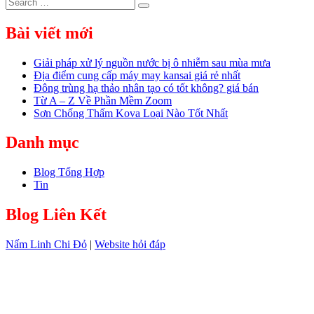
Search
Search
for:
Bài viết mới
Giải pháp xử lý nguồn nước bị ô nhiễm sau mùa mưa
Địa điểm cung cấp máy may kansai giá rẻ nhất
Đông trùng hạ thảo nhân tạo có tốt không? giá bán
Từ A – Z Về Phần Mềm Zoom
Sơn Chống Thấm Kova Loại Nào Tốt Nhất
Danh mục
Blog Tổng Hợp
Tin
Blog Liên Kết
Nấm Linh Chi Đỏ
|
Website hỏi đáp