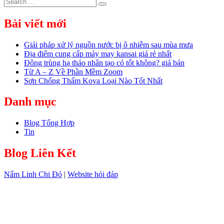
Search
Search
for:
Bài viết mới
Giải pháp xử lý nguồn nước bị ô nhiễm sau mùa mưa
Địa điểm cung cấp máy may kansai giá rẻ nhất
Đông trùng hạ thảo nhân tạo có tốt không? giá bán
Từ A – Z Về Phần Mềm Zoom
Sơn Chống Thấm Kova Loại Nào Tốt Nhất
Danh mục
Blog Tổng Hợp
Tin
Blog Liên Kết
Nấm Linh Chi Đỏ
|
Website hỏi đáp