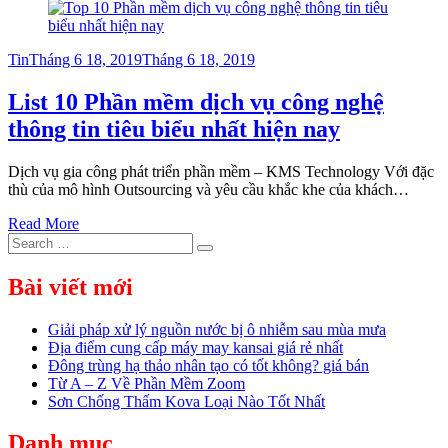
Posted
Tin
Tháng 6 18, 2019
Tháng 6 18, 2019
on
List 10 Phần mềm dịch vụ công nghệ
thông tin tiêu biểu nhất hiện nay
Dịch vụ gia công phát triển phần mềm – KMS Technology Với đặc
thù của mô hình Outsourcing và yêu cầu khắc khe của khách…
Read More
Search
Search
for:
Bài viết mới
Giải pháp xử lý nguồn nước bị ô nhiễm sau mùa mưa
Địa điểm cung cấp máy may kansai giá rẻ nhất
Đông trùng hạ thảo nhân tạo có tốt không? giá bán
Từ A – Z Về Phần Mềm Zoom
Sơn Chống Thấm Kova Loại Nào Tốt Nhất
Danh mục