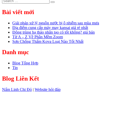
Search
Search
for:
Bài viết mới
Giải pháp xử lý nguồn nước bị ô nhiễm sau mùa mưa
Địa điểm cung cấp máy may kansai giá rẻ nhất
Đông trùng hạ thảo nhân tạo có tốt không? giá bán
Từ A – Z Về Phần Mềm Zoom
Sơn Chống Thấm Kova Loại Nào Tốt Nhất
Danh mục
Blog Tổng Hợp
Tin
Blog Liên Kết
Nấm Linh Chi Đỏ
|
Website hỏi đáp