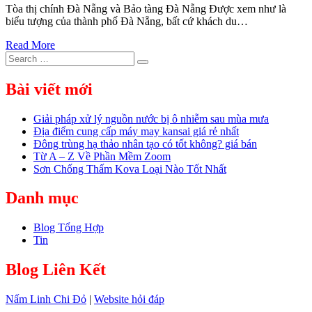
Tòa thị chính Đà Nẵng và Bảo tàng Đà Nẵng Được xem như là
biểu tượng của thành phố Đà Nẵng, bất cứ khách du…
Read More
Search
Search
for:
Bài viết mới
Giải pháp xử lý nguồn nước bị ô nhiễm sau mùa mưa
Địa điểm cung cấp máy may kansai giá rẻ nhất
Đông trùng hạ thảo nhân tạo có tốt không? giá bán
Từ A – Z Về Phần Mềm Zoom
Sơn Chống Thấm Kova Loại Nào Tốt Nhất
Danh mục
Blog Tổng Hợp
Tin
Blog Liên Kết
Nấm Linh Chi Đỏ
|
Website hỏi đáp