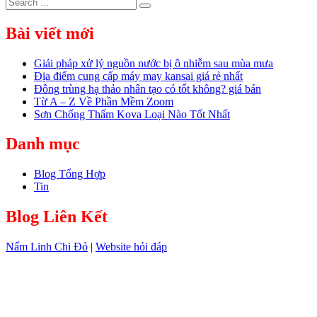
Search
Search
for:
Bài viết mới
Giải pháp xử lý nguồn nước bị ô nhiễm sau mùa mưa
Địa điểm cung cấp máy may kansai giá rẻ nhất
Đông trùng hạ thảo nhân tạo có tốt không? giá bán
Từ A – Z Về Phần Mềm Zoom
Sơn Chống Thấm Kova Loại Nào Tốt Nhất
Danh mục
Blog Tổng Hợp
Tin
Blog Liên Kết
Nấm Linh Chi Đỏ
|
Website hỏi đáp