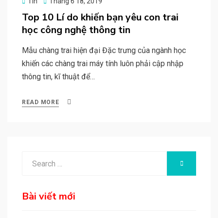
Posted
Tin
Tháng 6 18, 2019
on
Top 10 Lí do khiến bạn yêu con trai
học công nghệ thông tin
Mẫu chàng trai hiện đại Đặc trưng của ngành học
khiến các chàng trai máy tính luôn phải cập nhập
thông tin, kĩ thuật để…
READ MORE
Search
SEARCH
for:
Bài viết mới