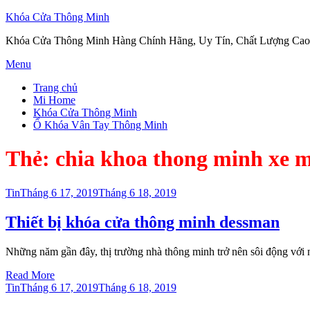
Khóa Cửa Thông Minh
Khóa Cửa Thông Minh Hàng Chính Hãng, Uy Tín, Chất Lượng Cao
Skip
Menu
to
Trang chủ
content
Mi Home
Khóa Cửa Thông Minh
Ổ Khóa Vân Tay Thông Minh
Thẻ:
chia khoa thong minh xe 
Posted
Tin
Tháng 6 17, 2019
Tháng 6 18, 2019
on
Thiết bị khóa cửa thông minh dessman
Những năm gần đây, thị trường nhà thông minh trở nên sôi động với
Read More
Posted
Tin
Tháng 6 17, 2019
Tháng 6 18, 2019
on