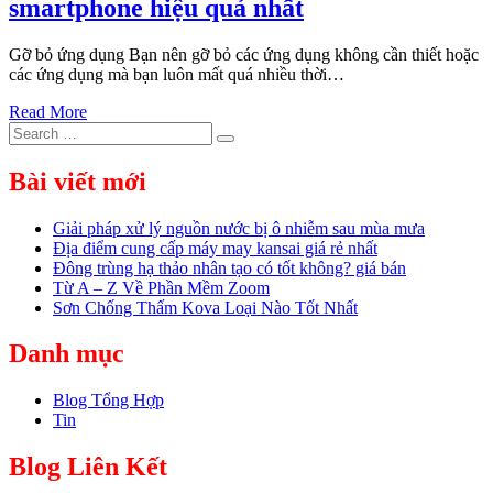
smartphone hiệu quả nhất
Gỡ bỏ ứng dụng Bạn nên gỡ bỏ các ứng dụng không cần thiết hoặc
các ứng dụng mà bạn luôn mất quá nhiều thời…
Read More
Search
Search
for:
Bài viết mới
Giải pháp xử lý nguồn nước bị ô nhiễm sau mùa mưa
Địa điểm cung cấp máy may kansai giá rẻ nhất
Đông trùng hạ thảo nhân tạo có tốt không? giá bán
Từ A – Z Về Phần Mềm Zoom
Sơn Chống Thấm Kova Loại Nào Tốt Nhất
Danh mục
Blog Tổng Hợp
Tin
Blog Liên Kết