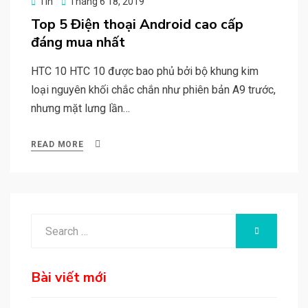
Posted
Tin
Tháng 6 18, 2019
on
Top 5 Điện thoại Android cao cấp
đáng mua nhất
HTC 10 HTC 10 được bao phủ bởi bộ khung kim
loại nguyên khối chắc chắn như phiên bản A9 trước,
nhưng mặt lưng lần…
READ MORE
Search
SEARCH
for:
Bài viết mới